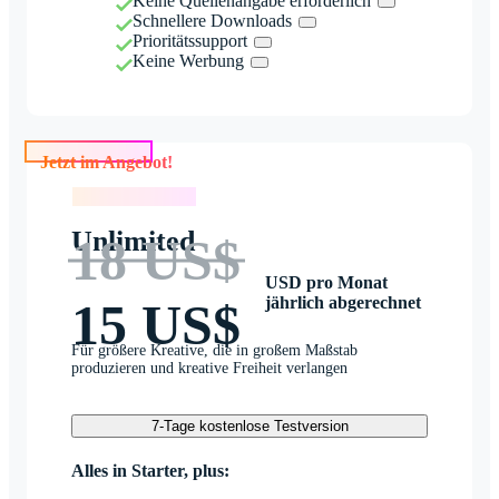
Keine Quellenangabe erforderlich
Schnellere Downloads
Prioritätssupport
Keine Werbung
Jetzt im Angebot!
Jetzt im Angebot!
Unlimited
18 US$
USD pro Monat
jährlich abgerechnet
15 US$
Für größere Kreative, die in großem Maßstab
produzieren und kreative Freiheit verlangen
7-Tage kostenlose Testversion
Alles in Starter, plus: