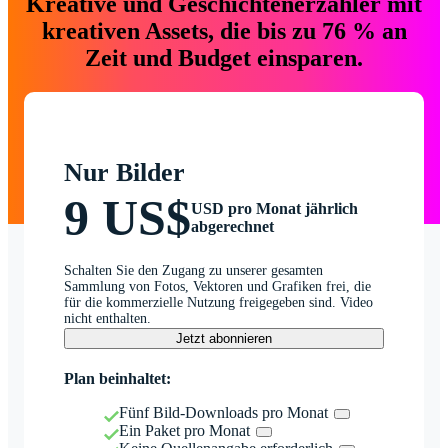
Kreative und Geschichtenerzähler mit
kreativen Assets, die bis zu 76 % an
Zeit und Budget einsparen.
Nur Bilder
9 US$
USD pro Monat jährlich
abgerechnet
Schalten Sie den Zugang zu unserer gesamten
Sammlung von Fotos, Vektoren und Grafiken frei, die
für die kommerzielle Nutzung freigegeben sind. Video
nicht enthalten.
Jetzt abonnieren
Plan beinhaltet:
Fünf Bild-Downloads pro Monat
Ein Paket pro Monat