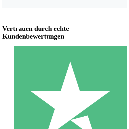
Vertrauen durch echte
Kundenbewertungen
Individuelle Credit-Pakete
Zahlen Sie nach Bedarf mit Download-Credits. Keine
monatliche Verpflichtung erforderlich.
1 Download
10
US$
00