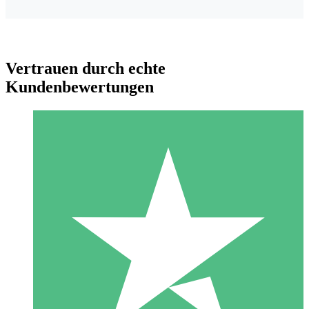
Vertrauen durch echte
Kundenbewertungen
Individuelle Credit-Pakete
Zahlen Sie nach Bedarf mit Download-Credits. Keine
monatliche Verpflichtung erforderlich.
1 Download
10
US$
00