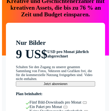
Kreative und Geschichtenerzähler mit
kreativen Assets, die bis zu 76 % an
Zeit und Budget einsparen.
Nur Bilder
9 US$
USD pro Monat jährlich
abgerechnet
Schalten Sie den Zugang zu unserer gesamten
Sammlung von Fotos, Vektoren und Grafiken frei, die
für die kommerzielle Nutzung freigegeben sind. Video
nicht enthalten.
Jetzt abonnieren
Plan beinhaltet:
Fünf Bild-Downloads pro Monat
Ein Paket pro Monat