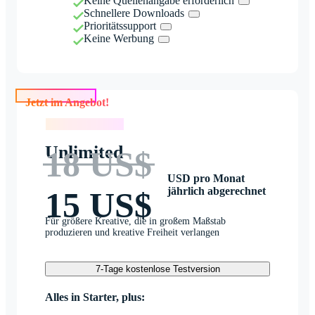
Keine Quellenangabe erforderlich
Schnellere Downloads
Prioritätssupport
Keine Werbung
Jetzt im Angebot!
Jetzt im Angebot!
Unlimited
18 US$
USD pro Monat
jährlich abgerechnet
15 US$
Für größere Kreative, die in großem Maßstab
produzieren und kreative Freiheit verlangen
7-Tage kostenlose Testversion
Alles in Starter, plus: