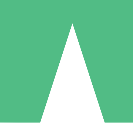
Individuelle Credit-Pakete
 nach Bedarf mit Download-Credits. Keine monatliche Verpflichtung er
1 Download
5 Downloads
10 Downloa
10
15
20
US$
00
US$
00
US$
0