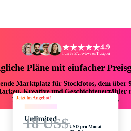
4.9
from 33.572 reviews on Trustpilot
liche Pläne mit einfacher Preis
hrende Marktplatz für Stockfotos, dem über
arken, Kreative und Geschichtenerzähler mi
Jetzt im Angebot!
76 % an Zeit und Budget einsparen.
Jetzt im Angebot!
Unlimited
18 US$
USD pro Monat