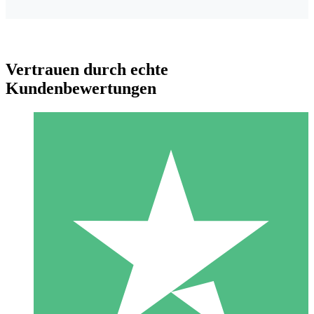
Vertrauen durch echte
Kundenbewertungen
Individuelle Credit-Pakete
Zahlen Sie nach Bedarf mit Download-Credits. Keine
monatliche Verpflichtung erforderlich.
1 Download
10
US$
00