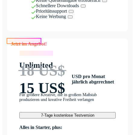
Keine Quellenangabe erforderlich
Schnellere Downloads
Prioritätssupport
Keine Werbung
Jetzt im Angebot!
Jetzt im Angebot!
Unlimited
18 US$
USD pro Monat
jährlich abgerechnet
15 US$
Für größere Kreative, die in großem Maßstab
produzieren und kreative Freiheit verlangen
7-Tage kostenlose Testversion
Alles in Starter, plus: