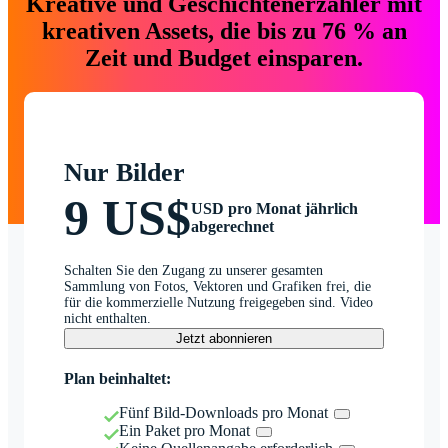
Kreative und Geschichtenerzähler mit
kreativen Assets, die bis zu 76 % an
Zeit und Budget einsparen.
Nur Bilder
9 US$
USD pro Monat jährlich
abgerechnet
Schalten Sie den Zugang zu unserer gesamten
Sammlung von Fotos, Vektoren und Grafiken frei, die
für die kommerzielle Nutzung freigegeben sind. Video
nicht enthalten.
Jetzt abonnieren
Plan beinhaltet:
Fünf Bild-Downloads pro Monat
Ein Paket pro Monat