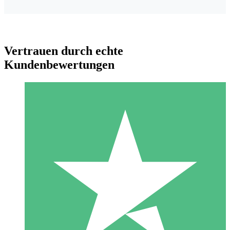
Vertrauen durch echte
Kundenbewertungen
Individuelle Credit-Pakete
Zahlen Sie nach Bedarf mit Download-Credits. Keine
monatliche Verpflichtung erforderlich.
1 Download
10
US$
00