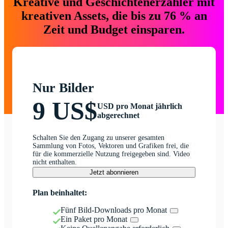
Kreative und Geschichtenerzähler mit
kreativen Assets, die bis zu 76 % an
Zeit und Budget einsparen.
Nur Bilder
9 US$
USD pro Monat jährlich
abgerechnet
Schalten Sie den Zugang zu unserer gesamten
Sammlung von Fotos, Vektoren und Grafiken frei, die
für die kommerzielle Nutzung freigegeben sind. Video
nicht enthalten.
Jetzt abonnieren
Plan beinhaltet:
Fünf Bild-Downloads pro Monat
Ein Paket pro Monat