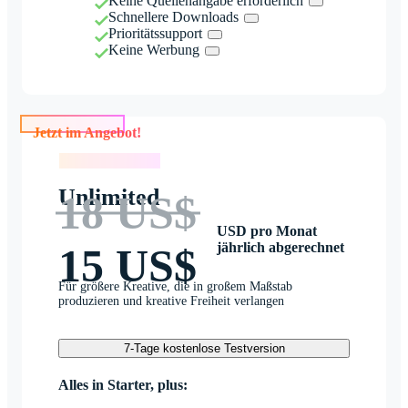
Keine Quellenangabe erforderlich
Schnellere Downloads
Prioritätssupport
Keine Werbung
Jetzt im Angebot!
Jetzt im Angebot!
Unlimited
18 US$
USD pro Monat
jährlich abgerechnet
15 US$
Für größere Kreative, die in großem Maßstab
produzieren und kreative Freiheit verlangen
7-Tage kostenlose Testversion
Alles in Starter, plus: