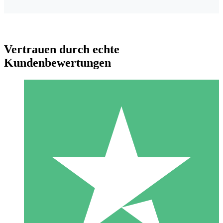
Vertrauen durch echte
Kundenbewertungen
Individuelle Credit-Pakete
Zahlen Sie nach Bedarf mit Download-Credits. Keine
monatliche Verpflichtung erforderlich.
1 Download
10
US$
00