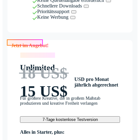
Keine Quellenangabe erforderlich
Schnellere Downloads
Prioritätssupport
Keine Werbung
Jetzt im Angebot!
Jetzt im Angebot!
Unlimited
18 US$
USD pro Monat
jährlich abgerechnet
15 US$
Für größere Kreative, die in großem Maßstab
produzieren und kreative Freiheit verlangen
7-Tage kostenlose Testversion
Alles in Starter, plus: