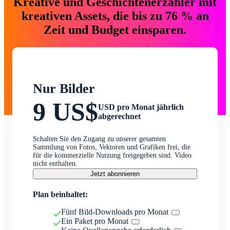
Kreative und Geschichtenerzähler mit
kreativen Assets, die bis zu 76 % an
Zeit und Budget einsparen.
Nur Bilder
9 US$
USD pro Monat jährlich
abgerechnet
Schalten Sie den Zugang zu unserer gesamten
Sammlung von Fotos, Vektoren und Grafiken frei, die
für die kommerzielle Nutzung freigegeben sind. Video
nicht enthalten.
Jetzt abonnieren
Plan beinhaltet:
Fünf Bild-Downloads pro Monat
Ein Paket pro Monat