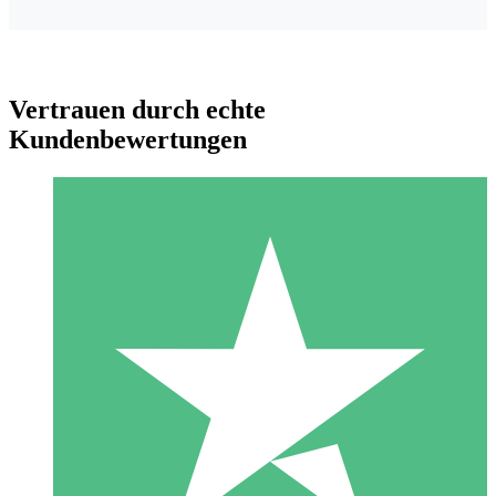
Vertrauen durch echte
Kundenbewertungen
Individuelle Credit-Pakete
Zahlen Sie nach Bedarf mit Download-Credits. Keine
monatliche Verpflichtung erforderlich.
1 Download
10
US$
00