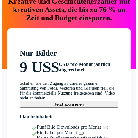
Kreative und Geschichtenerzähler mit
kreativen Assets, die bis zu 76 % an
Zeit und Budget einsparen.
Nur Bilder
9 US$
USD pro Monat jährlich
abgerechnet
Schalten Sie den Zugang zu unserer gesamten
Sammlung von Fotos, Vektoren und Grafiken frei, die
für die kommerzielle Nutzung freigegeben sind. Video
nicht enthalten.
Jetzt abonnieren
Plan beinhaltet:
Fünf Bild-Downloads pro Monat
Ein Paket pro Monat