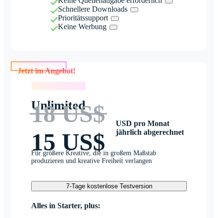
Keine Quellenangabe erforderlich
Schnellere Downloads
Prioritätssupport
Keine Werbung
Jetzt im Angebot!
Jetzt im Angebot!
Unlimited
18 US$
USD pro Monat
jährlich abgerechnet
15 US$
Für größere Kreative, die in großem Maßstab
produzieren und kreative Freiheit verlangen
7-Tage kostenlose Testversion
Alles in Starter, plus: