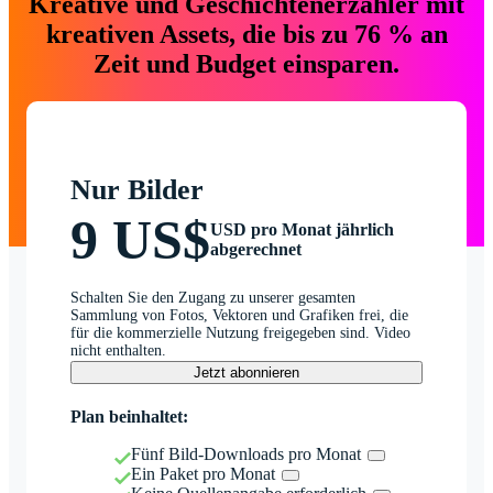
Kreative und Geschichtenerzähler mit
kreativen Assets, die bis zu 76 % an
Zeit und Budget einsparen.
Nur Bilder
9 US$
USD pro Monat jährlich
abgerechnet
Schalten Sie den Zugang zu unserer gesamten
Sammlung von Fotos, Vektoren und Grafiken frei, die
für die kommerzielle Nutzung freigegeben sind. Video
nicht enthalten.
Jetzt abonnieren
Plan beinhaltet:
Fünf Bild-Downloads pro Monat
Ein Paket pro Monat