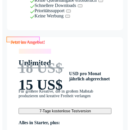
Keine Quellenangabe erforderlich
Schnellere Downloads
Prioritätssupport
Keine Werbung
Jetzt im Angebot!
Jetzt im Angebot!
Unlimited
18 US$
USD pro Monat
jährlich abgerechnet
15 US$
Für größere Kreative, die in großem Maßstab
produzieren und kreative Freiheit verlangen
7-Tage kostenlose Testversion
Alles in Starter, plus: