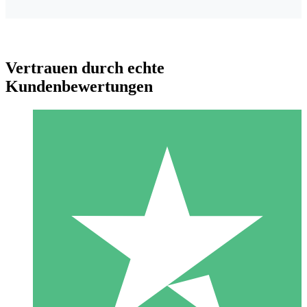
Vertrauen durch echte
Kundenbewertungen
Individuelle Credit-Pakete
Zahlen Sie nach Bedarf mit Download-Credits. Keine
monatliche Verpflichtung erforderlich.
1 Download
10
US$
00