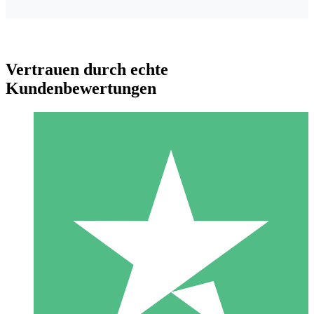
Vertrauen durch echte
Kundenbewertungen
Individuelle Credit-Pakete
Zahlen Sie nach Bedarf mit Download-Credits. Keine
monatliche Verpflichtung erforderlich.
1 Download
10
US$
00