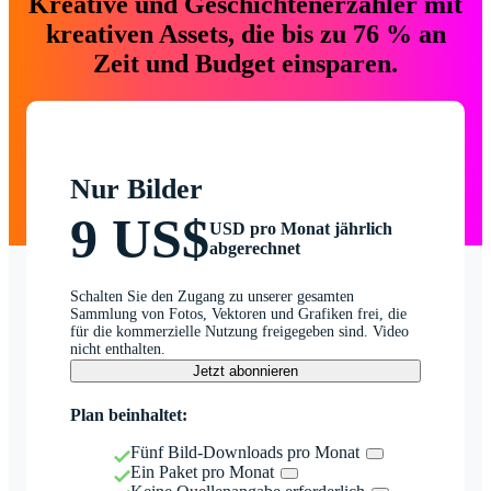
Kreative und Geschichtenerzähler mit
kreativen Assets, die bis zu 76 % an
Zeit und Budget einsparen.
Nur Bilder
9 US$
USD pro Monat jährlich
abgerechnet
Schalten Sie den Zugang zu unserer gesamten
Sammlung von Fotos, Vektoren und Grafiken frei, die
für die kommerzielle Nutzung freigegeben sind. Video
nicht enthalten.
Jetzt abonnieren
Plan beinhaltet:
Fünf Bild-Downloads pro Monat
Ein Paket pro Monat