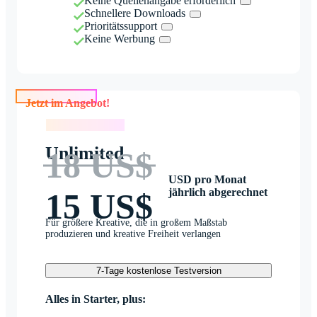
Keine Quellenangabe erforderlich
Schnellere Downloads
Prioritätssupport
Keine Werbung
Jetzt im Angebot!
Jetzt im Angebot!
Unlimited
18 US$
USD pro Monat
jährlich abgerechnet
15 US$
Für größere Kreative, die in großem Maßstab
produzieren und kreative Freiheit verlangen
7-Tage kostenlose Testversion
Alles in Starter, plus: