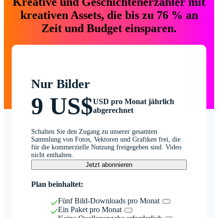
Kreative und Geschichtenerzähler mit
kreativen Assets, die bis zu 76 % an
Zeit und Budget einsparen.
Nur Bilder
9 US$
USD pro Monat jährlich
abgerechnet
Schalten Sie den Zugang zu unserer gesamten
Sammlung von Fotos, Vektoren und Grafiken frei, die
für die kommerzielle Nutzung freigegeben sind. Video
nicht enthalten.
Jetzt abonnieren
Plan beinhaltet:
Fünf Bild-Downloads pro Monat
Ein Paket pro Monat