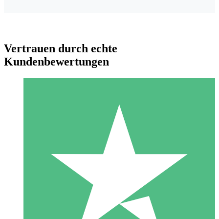
Vertrauen durch echte
Kundenbewertungen
Individuelle Credit-Pakete
Zahlen Sie nach Bedarf mit Download-Credits. Keine
monatliche Verpflichtung erforderlich.
1 Download
10
US$
00