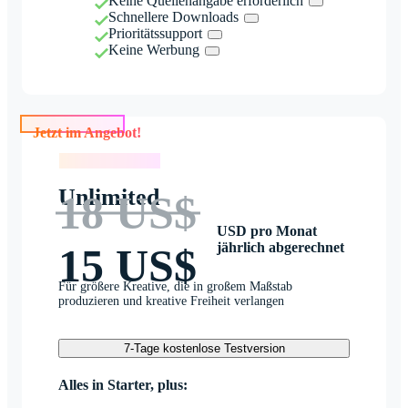
Keine Quellenangabe erforderlich
Schnellere Downloads
Prioritätssupport
Keine Werbung
Jetzt im Angebot!
Jetzt im Angebot!
Unlimited
18 US$
USD pro Monat
jährlich abgerechnet
15 US$
Für größere Kreative, die in großem Maßstab
produzieren und kreative Freiheit verlangen
7-Tage kostenlose Testversion
Alles in Starter, plus: