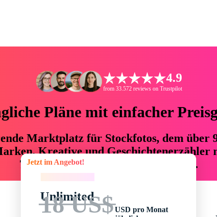
4.9
from 33.572 reviews on Trustpilot
liche Pläne mit einfacher Preis
hrende Marktplatz für Stockfotos, dem über
arken, Kreative und Geschichtenerzähler mi
Jetzt im Angebot!
76 % an Zeit und Budget einsparen.
Jetzt im Angebot!
Unlimited
18 US$
USD pro Monat