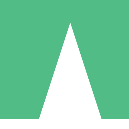
Individuelle Credit-Pakete
 nach Bedarf mit Download-Credits. Keine monatliche Verpflichtung er
1 Download
5 Downloads
10 Downloa
10
15
20
US$
00
US$
00
US$
0