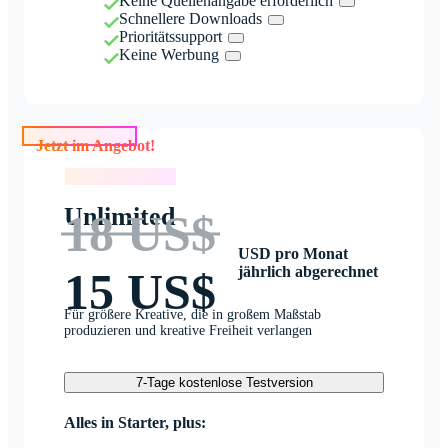
Keine Quellenangabe erforderlich
Schnellere Downloads
Prioritätssupport
Keine Werbung
Jetzt im Angebot!
Jetzt im Angebot!
Unlimited
18 US$
USD pro Monat
jährlich abgerechnet
15 US$
Für größere Kreative, die in großem Maßstab
produzieren und kreative Freiheit verlangen
7-Tage kostenlose Testversion
Alles in Starter, plus: