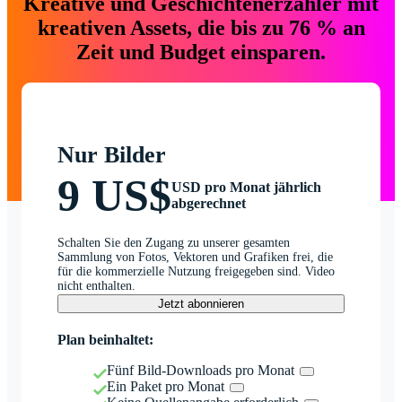
Kreative und Geschichtenerzähler mit
kreativen Assets, die bis zu 76 % an
Zeit und Budget einsparen.
Nur Bilder
9 US$
USD pro Monat jährlich
abgerechnet
Schalten Sie den Zugang zu unserer gesamten
Sammlung von Fotos, Vektoren und Grafiken frei, die
für die kommerzielle Nutzung freigegeben sind. Video
nicht enthalten.
Jetzt abonnieren
Plan beinhaltet:
Fünf Bild-Downloads pro Monat
Ein Paket pro Monat