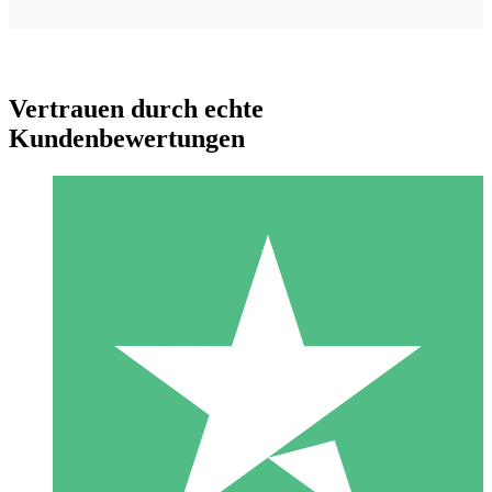
Vertrauen durch echte
Kundenbewertungen
Individuelle Credit-Pakete
Zahlen Sie nach Bedarf mit Download-Credits. Keine
monatliche Verpflichtung erforderlich.
1 Download
10
US$
00