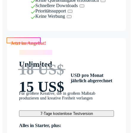
Keine Quellenangabe erforderlich
Schnellere Downloads
Prioritätssupport
Keine Werbung
Jetzt im Angebot!
Jetzt im Angebot!
Unlimited
18 US$
USD pro Monat
jährlich abgerechnet
15 US$
Für größere Kreative, die in großem Maßstab
produzieren und kreative Freiheit verlangen
7-Tage kostenlose Testversion
Alles in Starter, plus: