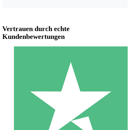
Vertrauen durch echte
Kundenbewertungen
Individuelle Credit-Pakete
Zahlen Sie nach Bedarf mit Download-Credits. Keine
monatliche Verpflichtung erforderlich.
1 Download
10
US$
00