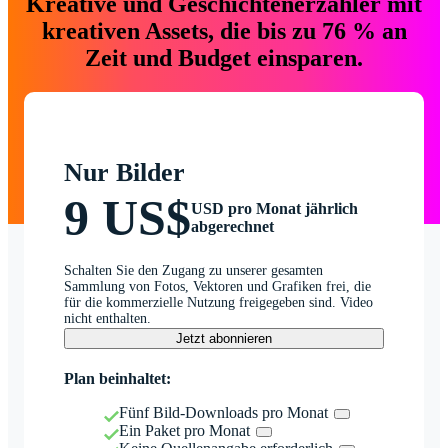
Kreative und Geschichtenerzähler mit
kreativen Assets, die bis zu 76 % an
Zeit und Budget einsparen.
Nur Bilder
9 US$
USD pro Monat jährlich
abgerechnet
Schalten Sie den Zugang zu unserer gesamten
Sammlung von Fotos, Vektoren und Grafiken frei, die
für die kommerzielle Nutzung freigegeben sind. Video
nicht enthalten.
Jetzt abonnieren
Plan beinhaltet:
Fünf Bild-Downloads pro Monat
Ein Paket pro Monat