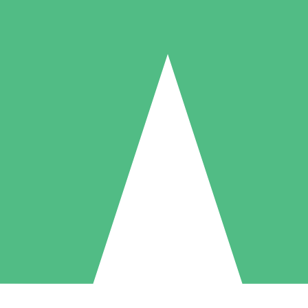
Individuelle Credit-Pakete
 nach Bedarf mit Download-Credits. Keine monatliche Verpflichtung er
1 Download
5 Downloads
10 Downloa
10
15
20
US$
00
US$
00
US$
0