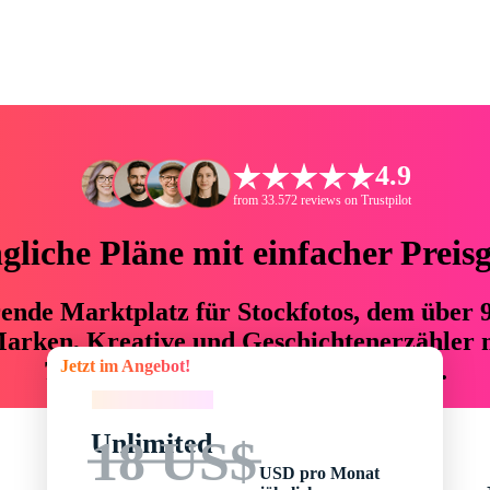
4.9
from 33.572 reviews on Trustpilot
liche Pläne mit einfacher Preis
hrende Marktplatz für Stockfotos, dem über
arken, Kreative und Geschichtenerzähler mi
Jetzt im Angebot!
76 % an Zeit und Budget einsparen.
Jetzt im Angebot!
Unlimited
18 US$
USD pro Monat