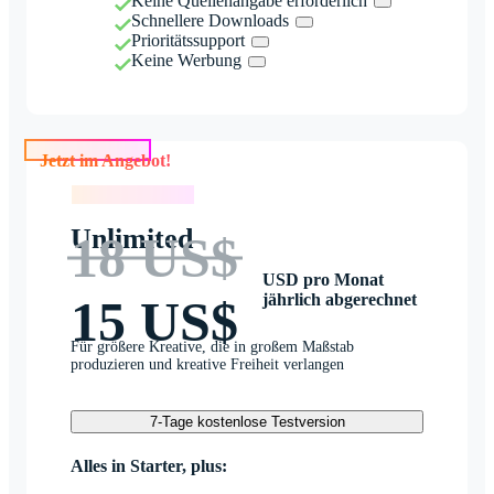
Keine Quellenangabe erforderlich
Schnellere Downloads
Prioritätssupport
Keine Werbung
Jetzt im Angebot!
Jetzt im Angebot!
Unlimited
18 US$
USD pro Monat
jährlich abgerechnet
15 US$
Für größere Kreative, die in großem Maßstab
produzieren und kreative Freiheit verlangen
7-Tage kostenlose Testversion
Alles in Starter, plus: