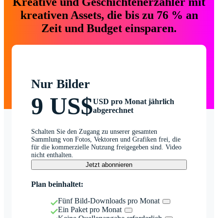
Kreative und Geschichtenerzähler mit
kreativen Assets, die bis zu 76 % an
Zeit und Budget einsparen.
Nur Bilder
9 US$
USD pro Monat jährlich
abgerechnet
Schalten Sie den Zugang zu unserer gesamten
Sammlung von Fotos, Vektoren und Grafiken frei, die
für die kommerzielle Nutzung freigegeben sind. Video
nicht enthalten.
Jetzt abonnieren
Plan beinhaltet:
Fünf Bild-Downloads pro Monat
Ein Paket pro Monat