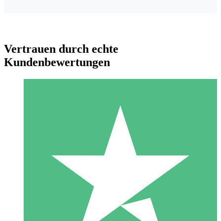
Vertrauen durch echte
Kundenbewertungen
Individuelle Credit-Pakete
Zahlen Sie nach Bedarf mit Download-Credits. Keine
monatliche Verpflichtung erforderlich.
1 Download
10
US$
00