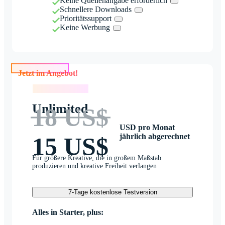
Keine Quellenangabe erforderlich
Schnellere Downloads
Prioritätssupport
Keine Werbung
Jetzt im Angebot!
Jetzt im Angebot!
Unlimited
18 US$
USD pro Monat
jährlich abgerechnet
15 US$
Für größere Kreative, die in großem Maßstab
produzieren und kreative Freiheit verlangen
7-Tage kostenlose Testversion
Alles in Starter, plus: