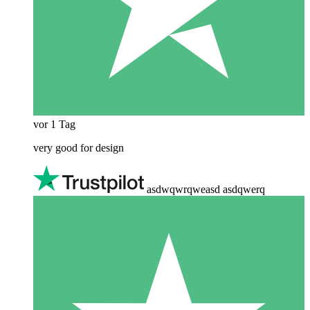
vor 1 Tag
very good for design
asdwqwrqweasd asdqwerq