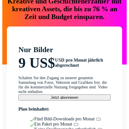
Kreative und Geschichtenerzähler mit
kreativen Assets, die bis zu 76 % an
Zeit und Budget einsparen.
Nur Bilder
9 US$
USD pro Monat jährlich
abgerechnet
Schalten Sie den Zugang zu unserer gesamten
Sammlung von Fotos, Vektoren und Grafiken frei, die
für die kommerzielle Nutzung freigegeben sind. Video
nicht enthalten.
Jetzt abonnieren
Plan beinhaltet:
Fünf Bild-Downloads pro Monat
Ein Paket pro Monat