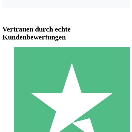
Vertrauen durch echte
Kundenbewertungen
Individuelle Credit-Pakete
Zahlen Sie nach Bedarf mit Download-Credits. Keine
monatliche Verpflichtung erforderlich.
1 Download
10
US$
00