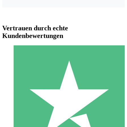
Vertrauen durch echte
Kundenbewertungen
Individuelle Credit-Pakete
Zahlen Sie nach Bedarf mit Download-Credits. Keine
monatliche Verpflichtung erforderlich.
1 Download
10
US$
00