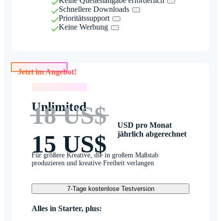
Keine Quellenangabe erforderlich
Schnellere Downloads
Prioritätssupport
Keine Werbung
Jetzt im Angebot!
Jetzt im Angebot!
Unlimited
18 US$
USD pro Monat
jährlich abgerechnet
15 US$
Für größere Kreative, die in großem Maßstab
produzieren und kreative Freiheit verlangen
7-Tage kostenlose Testversion
Alles in Starter, plus: