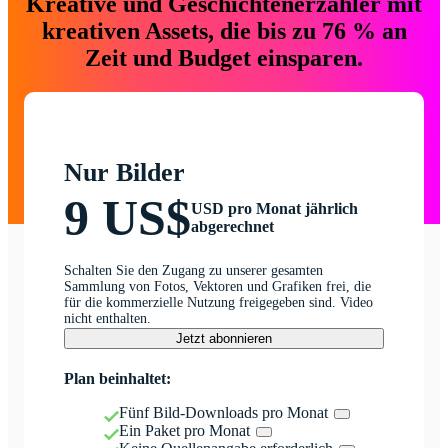
Kreative und Geschichtenerzähler mit
kreativen Assets, die bis zu 76 % an
Zeit und Budget einsparen.
Nur Bilder
9 US$
USD pro Monat jährlich
abgerechnet
Schalten Sie den Zugang zu unserer gesamten
Sammlung von Fotos, Vektoren und Grafiken frei, die
für die kommerzielle Nutzung freigegeben sind. Video
nicht enthalten.
Jetzt abonnieren
Plan beinhaltet:
Fünf Bild-Downloads pro Monat
Ein Paket pro Monat