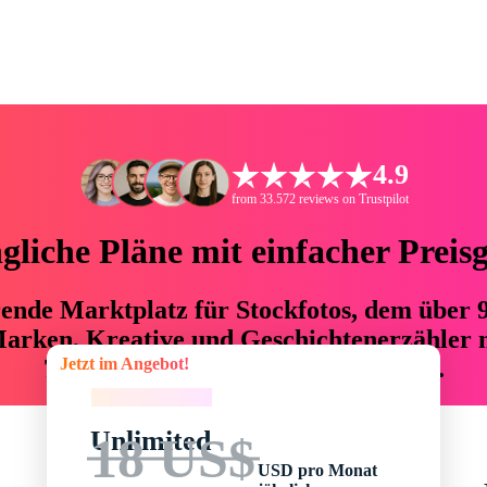
4.9
from 33.572 reviews on Trustpilot
liche Pläne mit einfacher Preis
hrende Marktplatz für Stockfotos, dem über
arken, Kreative und Geschichtenerzähler mi
Jetzt im Angebot!
76 % an Zeit und Budget einsparen.
Jetzt im Angebot!
Unlimited
18 US$
USD pro Monat