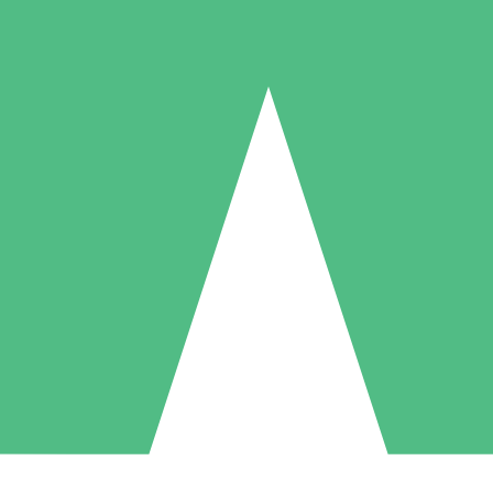
Individuelle Credit-Pakete
 nach Bedarf mit Download-Credits. Keine monatliche Verpflichtung er
1 Download
5 Downloads
10 Downloa
10
15
20
US$
00
US$
00
US$
0