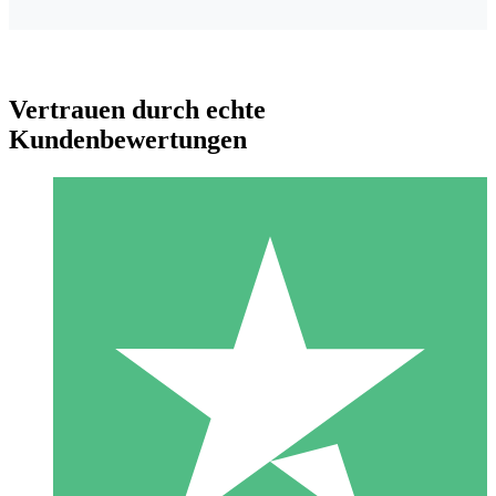
Vertrauen durch echte
Kundenbewertungen
Individuelle Credit-Pakete
Zahlen Sie nach Bedarf mit Download-Credits. Keine
monatliche Verpflichtung erforderlich.
1 Download
10
US$
00