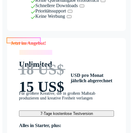
Keine Quellenangabe erforderlich
Schnellere Downloads
Prioritätssupport
Keine Werbung
Jetzt im Angebot!
Jetzt im Angebot!
Unlimited
18 US$
USD pro Monat
jährlich abgerechnet
15 US$
Für größere Kreative, die in großem Maßstab
produzieren und kreative Freiheit verlangen
7-Tage kostenlose Testversion
Alles in Starter, plus: