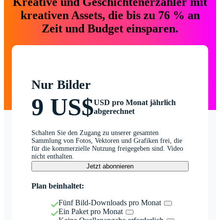
Kreative und Geschichtenerzähler mit
kreativen Assets, die bis zu 76 % an
Zeit und Budget einsparen.
Nur Bilder
9 US$
USD pro Monat jährlich
abgerechnet
Schalten Sie den Zugang zu unserer gesamten
Sammlung von Fotos, Vektoren und Grafiken frei, die
für die kommerzielle Nutzung freigegeben sind. Video
nicht enthalten.
Jetzt abonnieren
Plan beinhaltet:
Fünf Bild-Downloads pro Monat
Ein Paket pro Monat