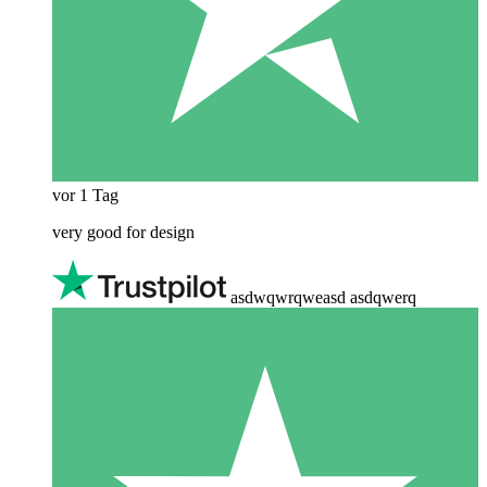
vor 1 Tag
very good for design
asdwqwrqweasd asdqwerq