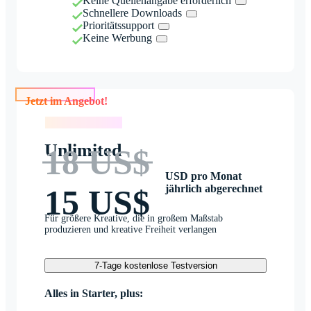
Keine Quellenangabe erforderlich
Schnellere Downloads
Prioritätssupport
Keine Werbung
Jetzt im Angebot!
Jetzt im Angebot!
Unlimited
18 US$
USD pro Monat
jährlich abgerechnet
15 US$
Für größere Kreative, die in großem Maßstab
produzieren und kreative Freiheit verlangen
7-Tage kostenlose Testversion
Alles in Starter, plus: