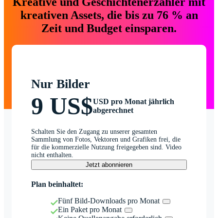
Kreative und Geschichtenerzähler mit
kreativen Assets, die bis zu 76 % an
Zeit und Budget einsparen.
Nur Bilder
9 US$
USD pro Monat jährlich
abgerechnet
Schalten Sie den Zugang zu unserer gesamten
Sammlung von Fotos, Vektoren und Grafiken frei, die
für die kommerzielle Nutzung freigegeben sind. Video
nicht enthalten.
Jetzt abonnieren
Plan beinhaltet:
Fünf Bild-Downloads pro Monat
Ein Paket pro Monat