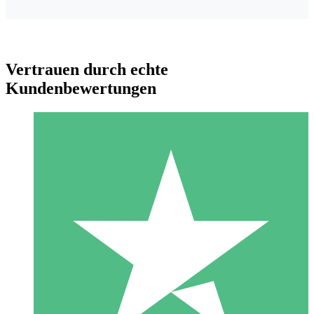
Vertrauen durch echte
Kundenbewertungen
Individuelle Credit-Pakete
Zahlen Sie nach Bedarf mit Download-Credits. Keine
monatliche Verpflichtung erforderlich.
1 Download
10
US$
00