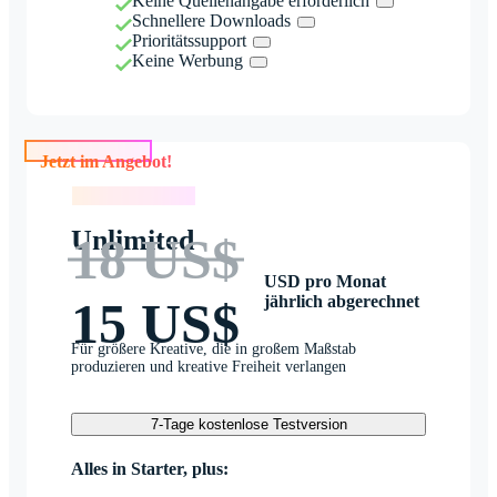
Keine Quellenangabe erforderlich
Schnellere Downloads
Prioritätssupport
Keine Werbung
Jetzt im Angebot!
Jetzt im Angebot!
Unlimited
18 US$
USD pro Monat
jährlich abgerechnet
15 US$
Für größere Kreative, die in großem Maßstab
produzieren und kreative Freiheit verlangen
7-Tage kostenlose Testversion
Alles in Starter, plus: