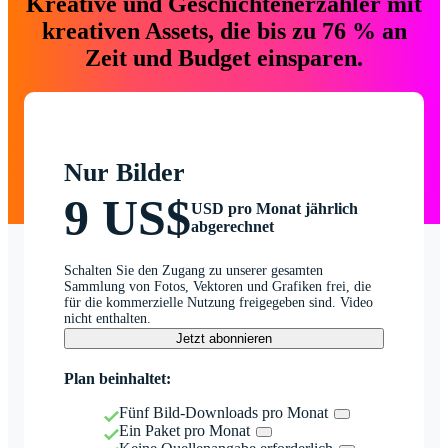
Kreative und Geschichtenerzähler mit
kreativen Assets, die bis zu 76 % an
Zeit und Budget einsparen.
Nur Bilder
9 US$
USD pro Monat jährlich
abgerechnet
Schalten Sie den Zugang zu unserer gesamten
Sammlung von Fotos, Vektoren und Grafiken frei, die
für die kommerzielle Nutzung freigegeben sind. Video
nicht enthalten.
Jetzt abonnieren
Plan beinhaltet:
Fünf Bild-Downloads pro Monat
Ein Paket pro Monat