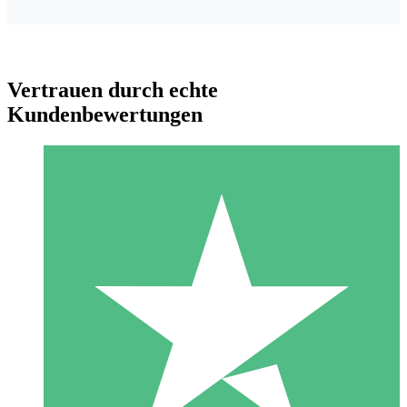
Vertrauen durch echte
Kundenbewertungen
Individuelle Credit-Pakete
Zahlen Sie nach Bedarf mit Download-Credits. Keine
monatliche Verpflichtung erforderlich.
1 Download
10
US$
00