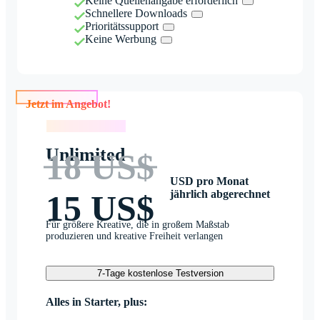
Keine Quellenangabe erforderlich
Schnellere Downloads
Prioritätssupport
Keine Werbung
Jetzt im Angebot!
Jetzt im Angebot!
Unlimited
18 US$
USD pro Monat
jährlich abgerechnet
15 US$
Für größere Kreative, die in großem Maßstab
produzieren und kreative Freiheit verlangen
7-Tage kostenlose Testversion
Alles in Starter, plus: