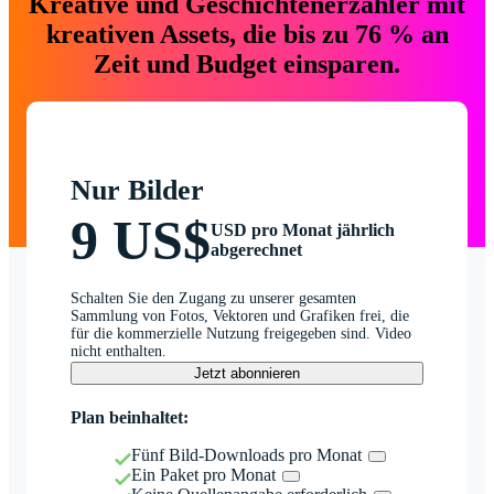
Kreative und Geschichtenerzähler mit
kreativen Assets, die bis zu 76 % an
Zeit und Budget einsparen.
Nur Bilder
9 US$
USD pro Monat jährlich
abgerechnet
Schalten Sie den Zugang zu unserer gesamten
Sammlung von Fotos, Vektoren und Grafiken frei, die
für die kommerzielle Nutzung freigegeben sind. Video
nicht enthalten.
Jetzt abonnieren
Plan beinhaltet:
Fünf Bild-Downloads pro Monat
Ein Paket pro Monat