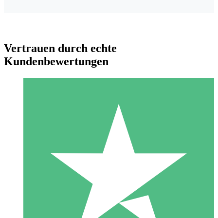
Vertrauen durch echte
Kundenbewertungen
Individuelle Credit-Pakete
Zahlen Sie nach Bedarf mit Download-Credits. Keine
monatliche Verpflichtung erforderlich.
1 Download
10
US$
00