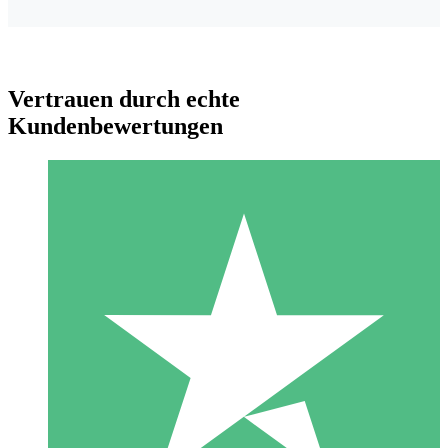
Vertrauen durch echte
Kundenbewertungen
Individuelle Credit-Pakete
Zahlen Sie nach Bedarf mit Download-Credits. Keine
monatliche Verpflichtung erforderlich.
1 Download
10
US$
00