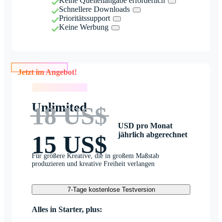
Keine Quellenangabe erforderlich
Schnellere Downloads
Prioritätssupport
Keine Werbung
Jetzt im Angebot!
Jetzt im Angebot!
Unlimited
18 US$
USD pro Monat
jährlich abgerechnet
15 US$
Für größere Kreative, die in großem Maßstab
produzieren und kreative Freiheit verlangen
7-Tage kostenlose Testversion
Alles in Starter, plus: