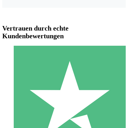
Vertrauen durch echte
Kundenbewertungen
Individuelle Credit-Pakete
Zahlen Sie nach Bedarf mit Download-Credits. Keine
monatliche Verpflichtung erforderlich.
1 Download
10
US$
00