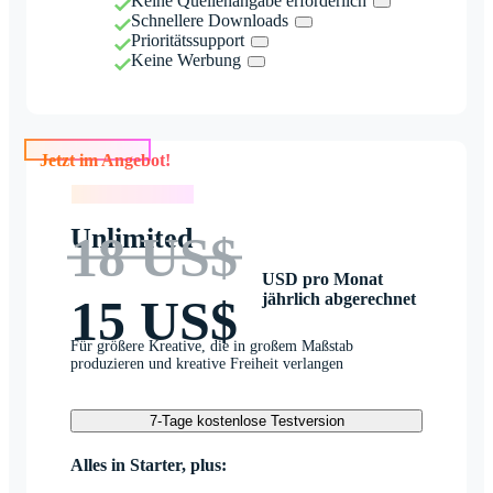
Keine Quellenangabe erforderlich
Schnellere Downloads
Prioritätssupport
Keine Werbung
Jetzt im Angebot!
Jetzt im Angebot!
Unlimited
18 US$
USD pro Monat
jährlich abgerechnet
15 US$
Für größere Kreative, die in großem Maßstab
produzieren und kreative Freiheit verlangen
7-Tage kostenlose Testversion
Alles in Starter, plus: