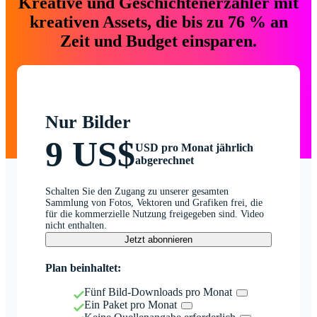
Kreative und Geschichtenerzähler mit
kreativen Assets, die bis zu 76 % an
Zeit und Budget einsparen.
Nur Bilder
9 US$
USD pro Monat jährlich
abgerechnet
Schalten Sie den Zugang zu unserer gesamten
Sammlung von Fotos, Vektoren und Grafiken frei, die
für die kommerzielle Nutzung freigegeben sind. Video
nicht enthalten.
Jetzt abonnieren
Plan beinhaltet:
Fünf Bild-Downloads pro Monat
Ein Paket pro Monat