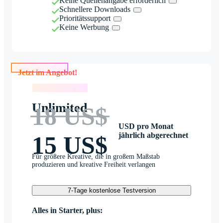
Keine Quellenangabe erforderlich
Schnellere Downloads
Prioritätssupport
Keine Werbung
Jetzt im Angebot!
Jetzt im Angebot!
Unlimited
18 US$
USD pro Monat
jährlich abgerechnet
15 US$
Für größere Kreative, die in großem Maßstab
produzieren und kreative Freiheit verlangen
7-Tage kostenlose Testversion
Alles in Starter, plus: