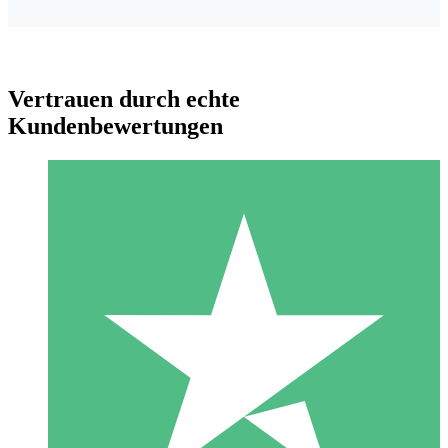
Vertrauen durch echte
Kundenbewertungen
Individuelle Credit-Pakete
Zahlen Sie nach Bedarf mit Download-Credits. Keine
monatliche Verpflichtung erforderlich.
1 Download
10
US$
00