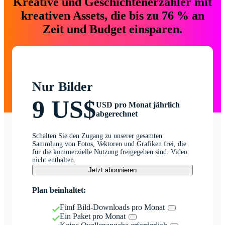
Kreative und Geschichtenerzähler mit
kreativen Assets, die bis zu 76 % an
Zeit und Budget einsparen.
Nur Bilder
9 US$
USD pro Monat jährlich
abgerechnet
Schalten Sie den Zugang zu unserer gesamten
Sammlung von Fotos, Vektoren und Grafiken frei, die
für die kommerzielle Nutzung freigegeben sind. Video
nicht enthalten.
Jetzt abonnieren
Plan beinhaltet:
Fünf Bild-Downloads pro Monat
Ein Paket pro Monat