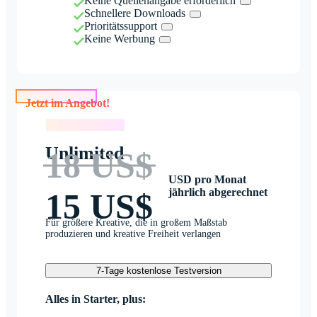
Keine Quellenangabe erforderlich
Schnellere Downloads
Prioritätssupport
Keine Werbung
Jetzt im Angebot!
Jetzt im Angebot!
Unlimited
18 US$
USD pro Monat
jährlich abgerechnet
15 US$
Für größere Kreative, die in großem Maßstab
produzieren und kreative Freiheit verlangen
7-Tage kostenlose Testversion
Alles in Starter, plus: