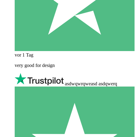
vor 1 Tag
very good for design
asdwqwrqweasd asdqwerq