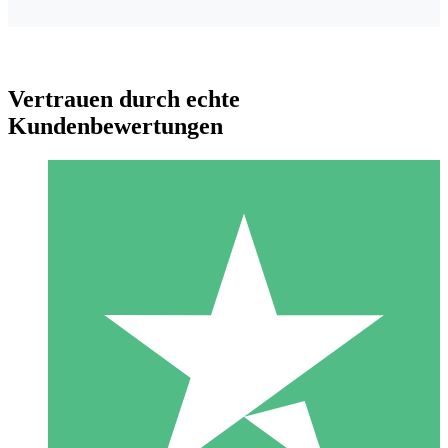
Vertrauen durch echte
Kundenbewertungen
Individuelle Credit-Pakete
Zahlen Sie nach Bedarf mit Download-Credits. Keine
monatliche Verpflichtung erforderlich.
1 Download
10
US$
00