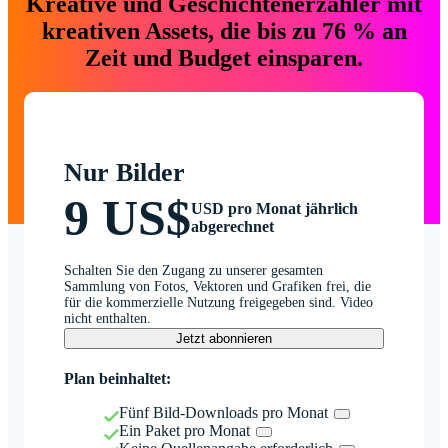
Kreative und Geschichtenerzähler mit
kreativen Assets, die bis zu 76 % an
Zeit und Budget einsparen.
Nur Bilder
9 US$
USD pro Monat jährlich
abgerechnet
Schalten Sie den Zugang zu unserer gesamten
Sammlung von Fotos, Vektoren und Grafiken frei, die
für die kommerzielle Nutzung freigegeben sind. Video
nicht enthalten.
Jetzt abonnieren
Plan beinhaltet:
Fünf Bild-Downloads pro Monat
Ein Paket pro Monat