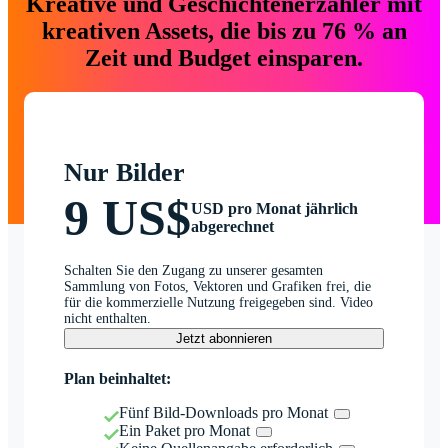
Kreative und Geschichtenerzähler mit
kreativen Assets, die bis zu 76 % an
Zeit und Budget einsparen.
Nur Bilder
9 US$
USD pro Monat jährlich
abgerechnet
Schalten Sie den Zugang zu unserer gesamten
Sammlung von Fotos, Vektoren und Grafiken frei, die
für die kommerzielle Nutzung freigegeben sind. Video
nicht enthalten.
Jetzt abonnieren
Plan beinhaltet:
Fünf Bild-Downloads pro Monat
Ein Paket pro Monat