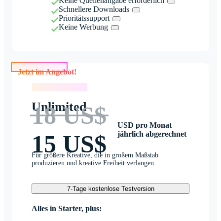
Keine Quellenangabe erforderlich
Schnellere Downloads
Prioritätssupport
Keine Werbung
Jetzt im Angebot!
Jetzt im Angebot!
Unlimited
18 US$
USD pro Monat
jährlich abgerechnet
15 US$
Für größere Kreative, die in großem Maßstab
produzieren und kreative Freiheit verlangen
7-Tage kostenlose Testversion
Alles in Starter, plus: