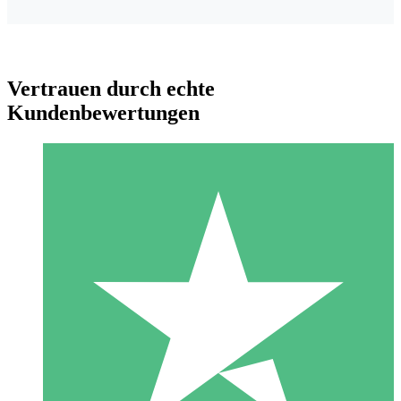
Vertrauen durch echte
Kundenbewertungen
Individuelle Credit-Pakete
Zahlen Sie nach Bedarf mit Download-Credits. Keine
monatliche Verpflichtung erforderlich.
1 Download
10
US$
00