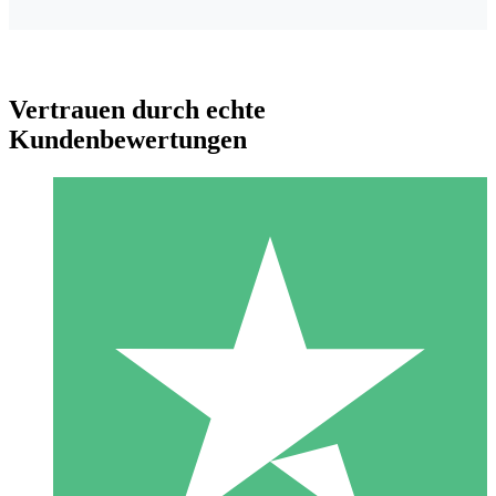
Vertrauen durch echte
Kundenbewertungen
Individuelle Credit-Pakete
Zahlen Sie nach Bedarf mit Download-Credits. Keine
monatliche Verpflichtung erforderlich.
1 Download
10
US$
00