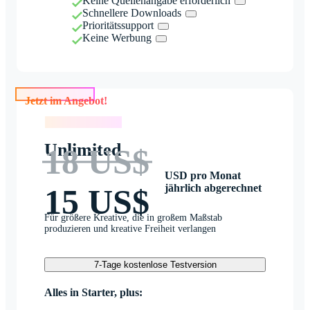
Keine Quellenangabe erforderlich
Schnellere Downloads
Prioritätssupport
Keine Werbung
Jetzt im Angebot!
Jetzt im Angebot!
Unlimited
18 US$
USD pro Monat
jährlich abgerechnet
15 US$
Für größere Kreative, die in großem Maßstab
produzieren und kreative Freiheit verlangen
7-Tage kostenlose Testversion
Alles in Starter, plus: