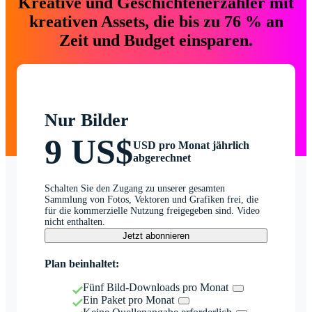
Kreative und Geschichtenerzähler mit
kreativen Assets, die bis zu 76 % an
Zeit und Budget einsparen.
Nur Bilder
9 US$
USD pro Monat jährlich
abgerechnet
Schalten Sie den Zugang zu unserer gesamten
Sammlung von Fotos, Vektoren und Grafiken frei, die
für die kommerzielle Nutzung freigegeben sind. Video
nicht enthalten.
Jetzt abonnieren
Plan beinhaltet:
Fünf Bild-Downloads pro Monat
Ein Paket pro Monat