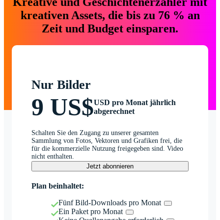
Kreative und Geschichtenerzähler mit
kreativen Assets, die bis zu 76 % an
Zeit und Budget einsparen.
Nur Bilder
9 US$
USD pro Monat jährlich
abgerechnet
Schalten Sie den Zugang zu unserer gesamten
Sammlung von Fotos, Vektoren und Grafiken frei, die
für die kommerzielle Nutzung freigegeben sind. Video
nicht enthalten.
Jetzt abonnieren
Plan beinhaltet:
Fünf Bild-Downloads pro Monat
Ein Paket pro Monat