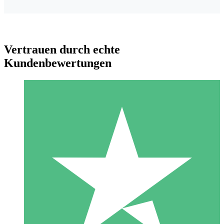
Vertrauen durch echte
Kundenbewertungen
Individuelle Credit-Pakete
Zahlen Sie nach Bedarf mit Download-Credits. Keine
monatliche Verpflichtung erforderlich.
1 Download
10
US$
00