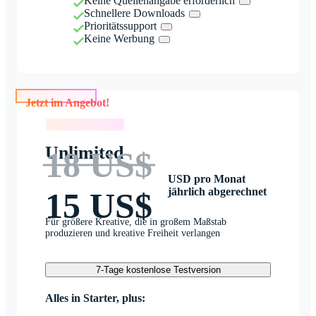
Keine Quellenangabe erforderlich
Schnellere Downloads
Prioritätssupport
Keine Werbung
Jetzt im Angebot!
Jetzt im Angebot!
Unlimited
18 US$
USD pro Monat
jährlich abgerechnet
15 US$
Für größere Kreative, die in großem Maßstab
produzieren und kreative Freiheit verlangen
7-Tage kostenlose Testversion
Alles in Starter, plus: