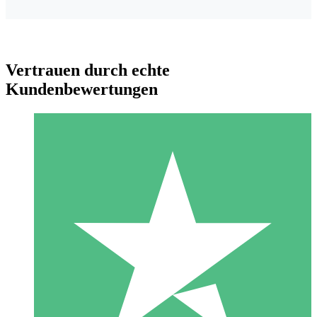
Vertrauen durch echte
Kundenbewertungen
Individuelle Credit-Pakete
Zahlen Sie nach Bedarf mit Download-Credits. Keine
monatliche Verpflichtung erforderlich.
1 Download
10
US$
00