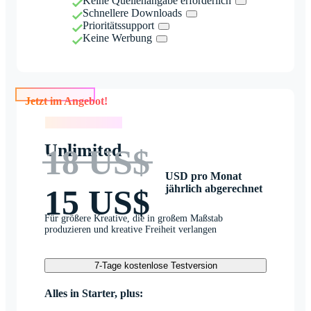
Keine Quellenangabe erforderlich
Schnellere Downloads
Prioritätssupport
Keine Werbung
Jetzt im Angebot!
Jetzt im Angebot!
Unlimited
18 US$
USD pro Monat
jährlich abgerechnet
15 US$
Für größere Kreative, die in großem Maßstab
produzieren und kreative Freiheit verlangen
7-Tage kostenlose Testversion
Alles in Starter, plus: