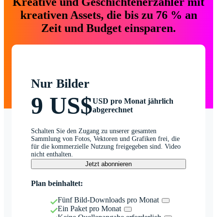
Kreative und Geschichtenerzähler mit
kreativen Assets, die bis zu 76 % an
Zeit und Budget einsparen.
Nur Bilder
9 US$
USD pro Monat jährlich
abgerechnet
Schalten Sie den Zugang zu unserer gesamten
Sammlung von Fotos, Vektoren und Grafiken frei, die
für die kommerzielle Nutzung freigegeben sind. Video
nicht enthalten.
Jetzt abonnieren
Plan beinhaltet:
Fünf Bild-Downloads pro Monat
Ein Paket pro Monat