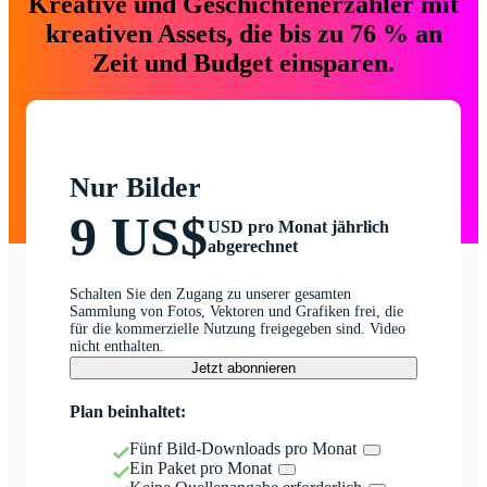
Kreative und Geschichtenerzähler mit
kreativen Assets, die bis zu 76 % an
Zeit und Budget einsparen.
Nur Bilder
9 US$
USD pro Monat jährlich
abgerechnet
Schalten Sie den Zugang zu unserer gesamten
Sammlung von Fotos, Vektoren und Grafiken frei, die
für die kommerzielle Nutzung freigegeben sind. Video
nicht enthalten.
Jetzt abonnieren
Plan beinhaltet:
Fünf Bild-Downloads pro Monat
Ein Paket pro Monat