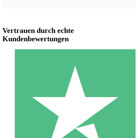
Vertrauen durch echte
Kundenbewertungen
Individuelle Credit-Pakete
Zahlen Sie nach Bedarf mit Download-Credits. Keine
monatliche Verpflichtung erforderlich.
1 Download
10
US$
00