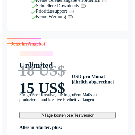
Keine Quellenangabe erforderlich
Schnellere Downloads
Prioritätssupport
Keine Werbung
Jetzt im Angebot!
Jetzt im Angebot!
Unlimited
18 US$
USD pro Monat
jährlich abgerechnet
15 US$
Für größere Kreative, die in großem Maßstab
produzieren und kreative Freiheit verlangen
7-Tage kostenlose Testversion
Alles in Starter, plus: