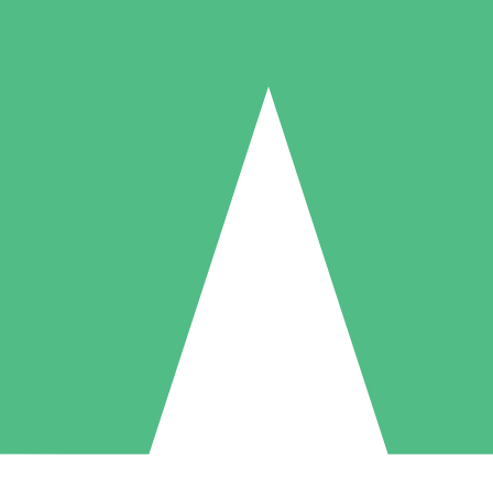
Individuelle Credit-Pakete
 nach Bedarf mit Download-Credits. Keine monatliche Verpflichtung er
1 Download
5 Downloads
10 Downloa
10
15
20
US$
00
US$
00
US$
0