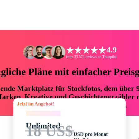
4.9
from 33.572 reviews on Trustpilot
liche Pläne mit einfacher Preis
hrende Marktplatz für Stockfotos, dem über
arken, Kreative und Geschichtenerzähler mi
Jetzt im Angebot!
76 % an Zeit und Budget einsparen.
Jetzt im Angebot!
Unlimited
18 US$
USD pro Monat