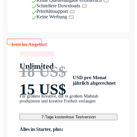
Keine Quellenangabe erforderlich
Schnellere Downloads
Prioritätssupport
Keine Werbung
Jetzt im Angebot!
Jetzt im Angebot!
Unlimited
18 US$
USD pro Monat
jährlich abgerechnet
15 US$
Für größere Kreative, die in großem Maßstab
produzieren und kreative Freiheit verlangen
7-Tage kostenlose Testversion
Alles in Starter, plus: