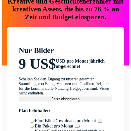
Kreative und Geschichtenerzähler mit
kreativen Assets, die bis zu 76 % an
Zeit und Budget einsparen.
Nur Bilder
9 US$
USD pro Monat jährlich
abgerechnet
Schalten Sie den Zugang zu unserer gesamten
Sammlung von Fotos, Vektoren und Grafiken frei, die
für die kommerzielle Nutzung freigegeben sind. Video
nicht enthalten.
Jetzt abonnieren
Plan beinhaltet:
Fünf Bild-Downloads pro Monat
Ein Paket pro Monat