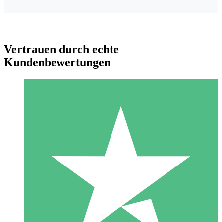
Vertrauen durch echte
Kundenbewertungen
Individuelle Credit-Pakete
Zahlen Sie nach Bedarf mit Download-Credits. Keine
monatliche Verpflichtung erforderlich.
1 Download
10
US$
00