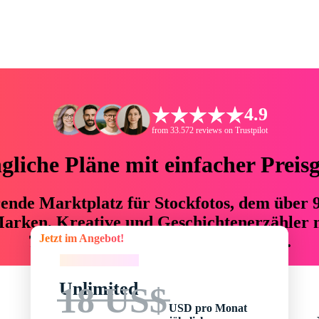
4.9
from 33.572 reviews on Trustpilot
liche Pläne mit einfacher Preis
hrende Marktplatz für Stockfotos, dem über
arken, Kreative und Geschichtenerzähler mi
Jetzt im Angebot!
76 % an Zeit und Budget einsparen.
Jetzt im Angebot!
Unlimited
18 US$
USD pro Monat