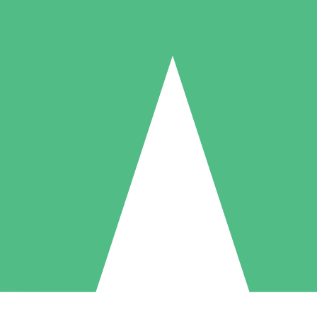
Individuelle Credit-Pakete
 nach Bedarf mit Download-Credits. Keine monatliche Verpflichtung er
1 Download
5 Downloads
10 Downloa
10
15
20
US$
00
US$
00
US$
0