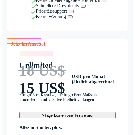
Keine Quellenangabe erforderlich
Schnellere Downloads
Prioritätssupport
Keine Werbung
Jetzt im Angebot!
Jetzt im Angebot!
Unlimited
18 US$
USD pro Monat
jährlich abgerechnet
15 US$
Für größere Kreative, die in großem Maßstab
produzieren und kreative Freiheit verlangen
7-Tage kostenlose Testversion
Alles in Starter, plus: