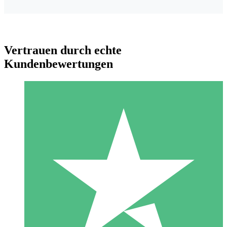
Vertrauen durch echte
Kundenbewertungen
Individuelle Credit-Pakete
Zahlen Sie nach Bedarf mit Download-Credits. Keine
monatliche Verpflichtung erforderlich.
1 Download
10
US$
00