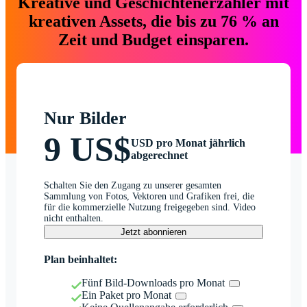
Kreative und Geschichtenerzähler mit
kreativen Assets, die bis zu 76 % an
Zeit und Budget einsparen.
Nur Bilder
9 US$
USD pro Monat jährlich
abgerechnet
Schalten Sie den Zugang zu unserer gesamten
Sammlung von Fotos, Vektoren und Grafiken frei, die
für die kommerzielle Nutzung freigegeben sind. Video
nicht enthalten.
Jetzt abonnieren
Plan beinhaltet:
Fünf Bild-Downloads pro Monat
Ein Paket pro Monat