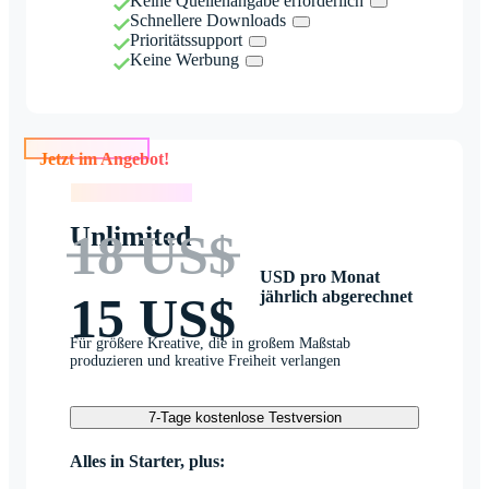
Keine Quellenangabe erforderlich
Schnellere Downloads
Prioritätssupport
Keine Werbung
Jetzt im Angebot!
Jetzt im Angebot!
Unlimited
18 US$
USD pro Monat
jährlich abgerechnet
15 US$
Für größere Kreative, die in großem Maßstab
produzieren und kreative Freiheit verlangen
7-Tage kostenlose Testversion
Alles in Starter, plus: