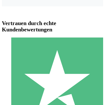
Vertrauen durch echte
Kundenbewertungen
Individuelle Credit-Pakete
Zahlen Sie nach Bedarf mit Download-Credits. Keine
monatliche Verpflichtung erforderlich.
1 Download
10
US$
00