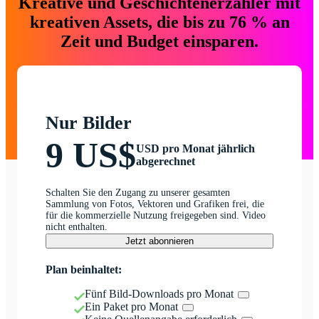
Kreative und Geschichtenerzähler mit
kreativen Assets, die bis zu 76 % an
Zeit und Budget einsparen.
Nur Bilder
9 US$
USD pro Monat jährlich
abgerechnet
Schalten Sie den Zugang zu unserer gesamten
Sammlung von Fotos, Vektoren und Grafiken frei, die
für die kommerzielle Nutzung freigegeben sind. Video
nicht enthalten.
Jetzt abonnieren
Plan beinhaltet:
Fünf Bild-Downloads pro Monat
Ein Paket pro Monat