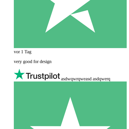
vor 1 Tag
very good for design
asdwqwrqweasd asdqwerq