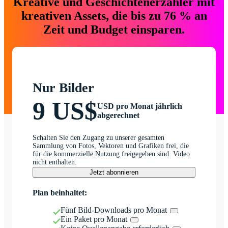
Kreative und Geschichtenerzähler mit
kreativen Assets, die bis zu 76 % an
Zeit und Budget einsparen.
Nur Bilder
9 US$
USD pro Monat jährlich
abgerechnet
Schalten Sie den Zugang zu unserer gesamten
Sammlung von Fotos, Vektoren und Grafiken frei, die
für die kommerzielle Nutzung freigegeben sind. Video
nicht enthalten.
Jetzt abonnieren
Plan beinhaltet:
Fünf Bild-Downloads pro Monat
Ein Paket pro Monat