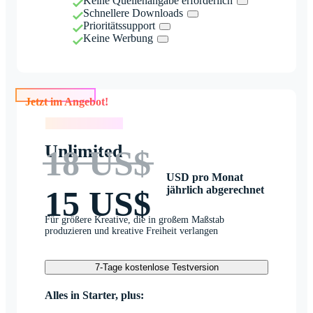
Keine Quellenangabe erforderlich
Schnellere Downloads
Prioritätssupport
Keine Werbung
Jetzt im Angebot!
Jetzt im Angebot!
Unlimited
18 US$
USD pro Monat
jährlich abgerechnet
15 US$
Für größere Kreative, die in großem Maßstab
produzieren und kreative Freiheit verlangen
7-Tage kostenlose Testversion
Alles in Starter, plus: