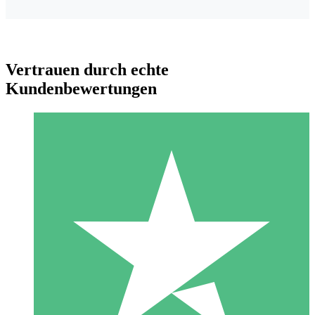
Vertrauen durch echte
Kundenbewertungen
Individuelle Credit-Pakete
Zahlen Sie nach Bedarf mit Download-Credits. Keine
monatliche Verpflichtung erforderlich.
1 Download
10
US$
00