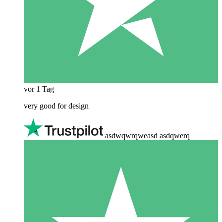
vor 1 Tag
very good for design
asdwqwrqweasd asdqwerq