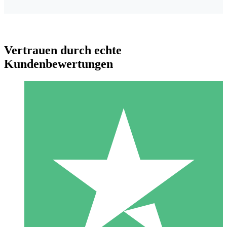
Vertrauen durch echte
Kundenbewertungen
Individuelle Credit-Pakete
Zahlen Sie nach Bedarf mit Download-Credits. Keine
monatliche Verpflichtung erforderlich.
1 Download
10
US$
00