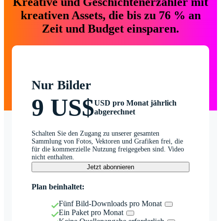
Kreative und Geschichtenerzähler mit
kreativen Assets, die bis zu 76 % an
Zeit und Budget einsparen.
Nur Bilder
9 US$
USD pro Monat jährlich
abgerechnet
Schalten Sie den Zugang zu unserer gesamten
Sammlung von Fotos, Vektoren und Grafiken frei, die
für die kommerzielle Nutzung freigegeben sind. Video
nicht enthalten.
Jetzt abonnieren
Plan beinhaltet:
Fünf Bild-Downloads pro Monat
Ein Paket pro Monat