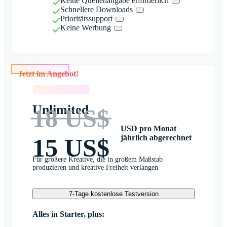
Keine Quellenangabe erforderlich
Schnellere Downloads
Prioritätssupport
Keine Werbung
Jetzt im Angebot!
Jetzt im Angebot!
Unlimited
18 US$
USD pro Monat
jährlich abgerechnet
15 US$
Für größere Kreative, die in großem Maßstab
produzieren und kreative Freiheit verlangen
7-Tage kostenlose Testversion
Alles in Starter, plus: