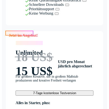
Keine Quellenangabe erforderlich
Schnellere Downloads
Prioritätssupport
Keine Werbung
Jetzt im Angebot!
Jetzt im Angebot!
Unlimited
18 US$
USD pro Monat
jährlich abgerechnet
15 US$
Für größere Kreative, die in großem Maßstab
produzieren und kreative Freiheit verlangen
7-Tage kostenlose Testversion
Alles in Starter, plus: