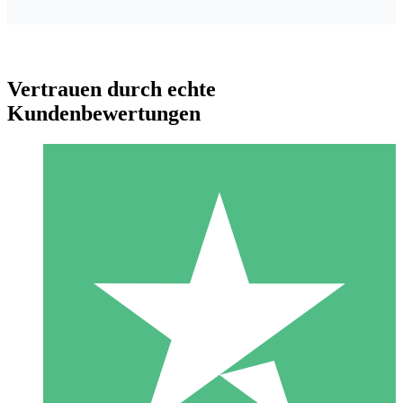
Vertrauen durch echte
Kundenbewertungen
Individuelle Credit-Pakete
Zahlen Sie nach Bedarf mit Download-Credits. Keine
monatliche Verpflichtung erforderlich.
1 Download
10
US$
00