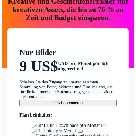
Kreative und Geschichtenerzähler mit
kreativen Assets, die bis zu 76 % an
Zeit und Budget einsparen.
Nur Bilder
9 US$
USD pro Monat jährlich
abgerechnet
Schalten Sie den Zugang zu unserer gesamten
Sammlung von Fotos, Vektoren und Grafiken frei, die
für die kommerzielle Nutzung freigegeben sind. Video
nicht enthalten.
Jetzt abonnieren
Plan beinhaltet:
Fünf Bild-Downloads pro Monat
Ein Paket pro Monat