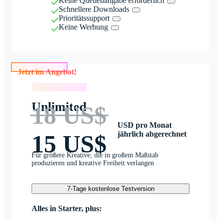
Keine Quellenangabe erforderlich
Schnellere Downloads
Prioritätssupport
Keine Werbung
Jetzt im Angebot!
Jetzt im Angebot!
Unlimited
18 US$
USD pro Monat
jährlich abgerechnet
15 US$
Für größere Kreative, die in großem Maßstab
produzieren und kreative Freiheit verlangen
7-Tage kostenlose Testversion
Alles in Starter, plus: