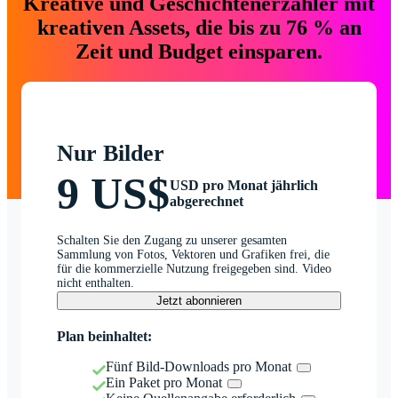
Kreative und Geschichtenerzähler mit
kreativen Assets, die bis zu 76 % an
Zeit und Budget einsparen.
Nur Bilder
9 US$
USD pro Monat jährlich
abgerechnet
Schalten Sie den Zugang zu unserer gesamten
Sammlung von Fotos, Vektoren und Grafiken frei, die
für die kommerzielle Nutzung freigegeben sind. Video
nicht enthalten.
Jetzt abonnieren
Plan beinhaltet:
Fünf Bild-Downloads pro Monat
Ein Paket pro Monat