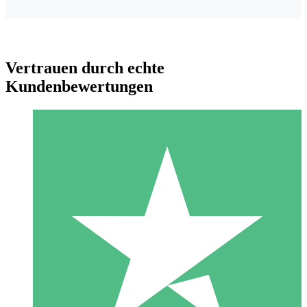
Vertrauen durch echte
Kundenbewertungen
Individuelle Credit-Pakete
Zahlen Sie nach Bedarf mit Download-Credits. Keine
monatliche Verpflichtung erforderlich.
1 Download
10
US$
00