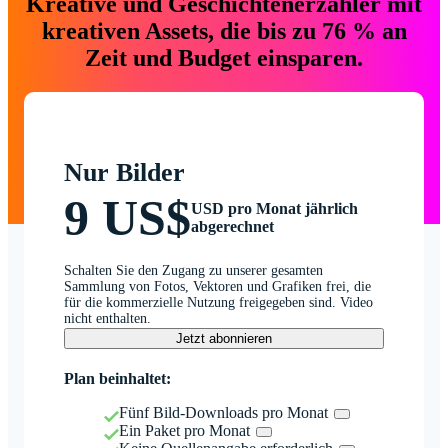
Kreative und Geschichtenerzähler mit
kreativen Assets, die bis zu 76 % an
Zeit und Budget einsparen.
Nur Bilder
9 US$
USD pro Monat jährlich
abgerechnet
Schalten Sie den Zugang zu unserer gesamten
Sammlung von Fotos, Vektoren und Grafiken frei, die
für die kommerzielle Nutzung freigegeben sind. Video
nicht enthalten.
Jetzt abonnieren
Plan beinhaltet:
Fünf Bild-Downloads pro Monat
Ein Paket pro Monat