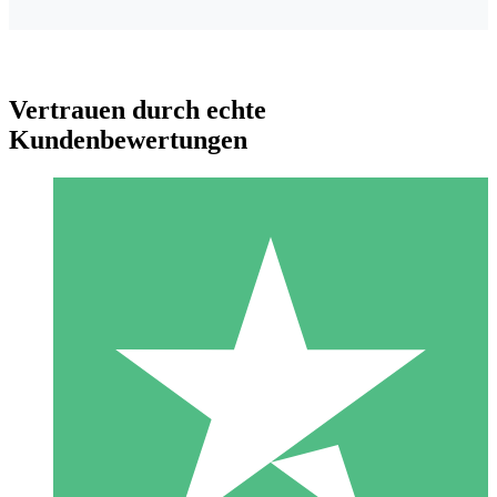
Vertrauen durch echte
Kundenbewertungen
Individuelle Credit-Pakete
Zahlen Sie nach Bedarf mit Download-Credits. Keine
monatliche Verpflichtung erforderlich.
1 Download
10
US$
00