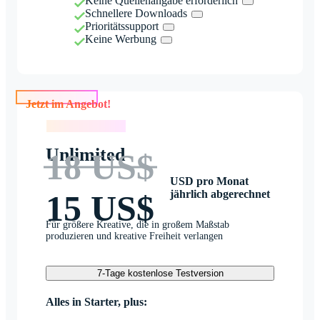
Keine Quellenangabe erforderlich
Schnellere Downloads
Prioritätssupport
Keine Werbung
Jetzt im Angebot!
Jetzt im Angebot!
Unlimited
18 US$
USD pro Monat
jährlich abgerechnet
15 US$
Für größere Kreative, die in großem Maßstab
produzieren und kreative Freiheit verlangen
7-Tage kostenlose Testversion
Alles in Starter, plus: