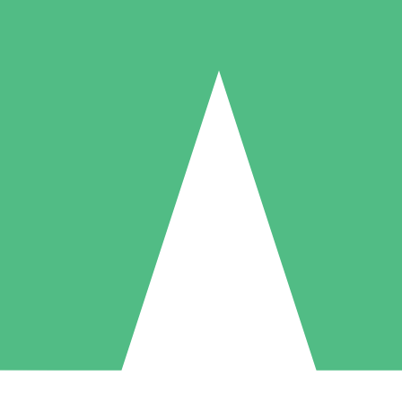
Individuelle Credit-Pakete
 nach Bedarf mit Download-Credits. Keine monatliche Verpflichtung er
1 Download
5 Downloads
10 Downloa
10
15
20
US$
00
US$
00
US$
0