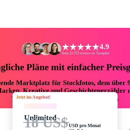
4.9
from 33.572 reviews on Trustpilot
liche Pläne mit einfacher Preis
hrende Marktplatz für Stockfotos, dem über
arken, Kreative und Geschichtenerzähler mi
Jetzt im Angebot!
76 % an Zeit und Budget einsparen.
Jetzt im Angebot!
Unlimited
18 US$
USD pro Monat