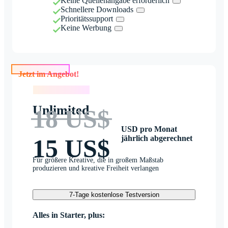
Keine Quellenangabe erforderlich
Schnellere Downloads
Prioritätssupport
Keine Werbung
Jetzt im Angebot!
Jetzt im Angebot!
Unlimited
18 US$
USD pro Monat
jährlich abgerechnet
15 US$
Für größere Kreative, die in großem Maßstab
produzieren und kreative Freiheit verlangen
7-Tage kostenlose Testversion
Alles in Starter, plus: