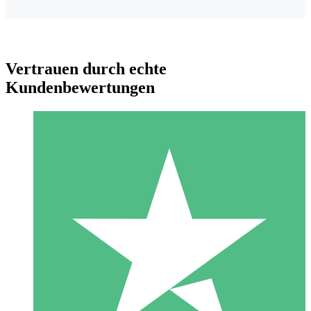
Vertrauen durch echte
Kundenbewertungen
Individuelle Credit-Pakete
Zahlen Sie nach Bedarf mit Download-Credits. Keine
monatliche Verpflichtung erforderlich.
1 Download
10
US$
00