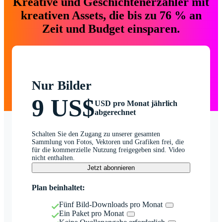
Kreative und Geschichtenerzähler mit
kreativen Assets, die bis zu 76 % an
Zeit und Budget einsparen.
Nur Bilder
9 US$
USD pro Monat jährlich
abgerechnet
Schalten Sie den Zugang zu unserer gesamten
Sammlung von Fotos, Vektoren und Grafiken frei, die
für die kommerzielle Nutzung freigegeben sind. Video
nicht enthalten.
Jetzt abonnieren
Plan beinhaltet:
Fünf Bild-Downloads pro Monat
Ein Paket pro Monat