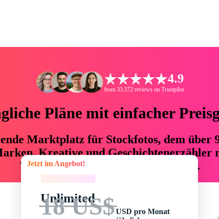
4.9
from 33.572 reviews on Trustpilot
liche Pläne mit einfacher Preis
hrende Marktplatz für Stockfotos, dem über
arken, Kreative und Geschichtenerzähler mi
Jetzt im Angebot!
76 % an Zeit und Budget einsparen.
Jetzt im Angebot!
Unlimited
18 US$
USD pro Monat