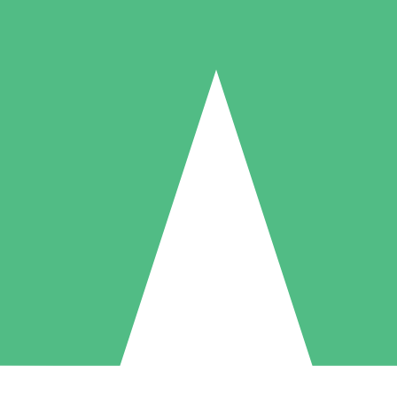
Individuelle Credit-Pakete
 nach Bedarf mit Download-Credits. Keine monatliche Verpflichtung er
1 Download
5 Downloads
10 Downloa
10
15
20
US$
00
US$
00
US$
0