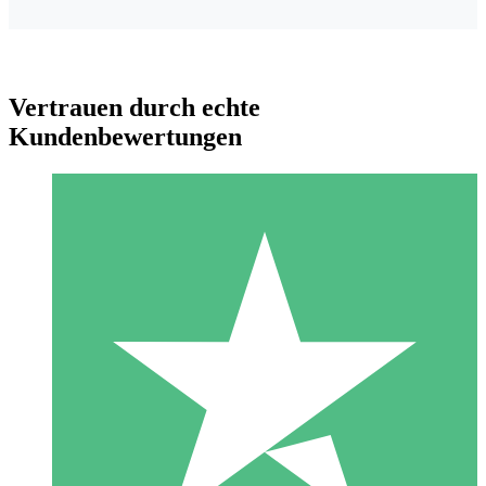
Vertrauen durch echte
Kundenbewertungen
Individuelle Credit-Pakete
Zahlen Sie nach Bedarf mit Download-Credits. Keine
monatliche Verpflichtung erforderlich.
1 Download
10
US$
00