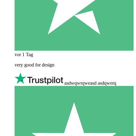
vor 1 Tag
very good for design
asdwqwrqweasd asdqwerq