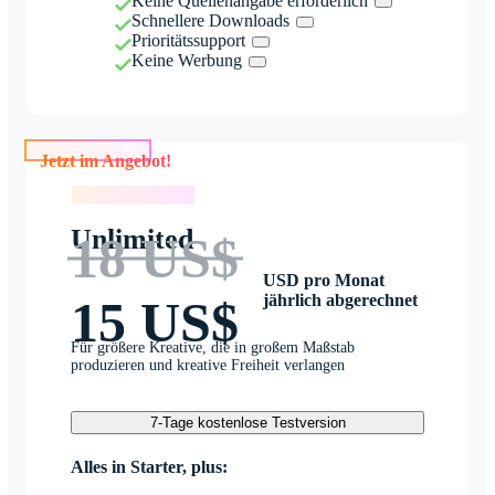
Keine Quellenangabe erforderlich
Schnellere Downloads
Prioritätssupport
Keine Werbung
Jetzt im Angebot!
Jetzt im Angebot!
Unlimited
18 US$
USD pro Monat
jährlich abgerechnet
15 US$
Für größere Kreative, die in großem Maßstab
produzieren und kreative Freiheit verlangen
7-Tage kostenlose Testversion
Alles in Starter, plus: