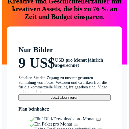
Kreative und Geschichtenerzähler mit
kreativen Assets, die bis zu 76 % an
Zeit und Budget einsparen.
Nur Bilder
9 US$
USD pro Monat jährlich
abgerechnet
Schalten Sie den Zugang zu unserer gesamten
Sammlung von Fotos, Vektoren und Grafiken frei, die
für die kommerzielle Nutzung freigegeben sind. Video
nicht enthalten.
Jetzt abonnieren
Plan beinhaltet:
Fünf Bild-Downloads pro Monat
Ein Paket pro Monat