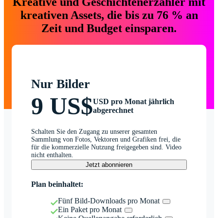
Kreative und Geschichtenerzähler mit
kreativen Assets, die bis zu 76 % an
Zeit und Budget einsparen.
Nur Bilder
9 US$
USD pro Monat jährlich
abgerechnet
Schalten Sie den Zugang zu unserer gesamten
Sammlung von Fotos, Vektoren und Grafiken frei, die
für die kommerzielle Nutzung freigegeben sind. Video
nicht enthalten.
Jetzt abonnieren
Plan beinhaltet:
Fünf Bild-Downloads pro Monat
Ein Paket pro Monat