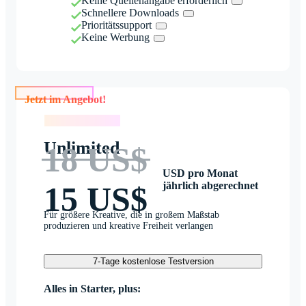
Keine Quellenangabe erforderlich
Schnellere Downloads
Prioritätssupport
Keine Werbung
Jetzt im Angebot!
Jetzt im Angebot!
Unlimited
18 US$
USD pro Monat
jährlich abgerechnet
15 US$
Für größere Kreative, die in großem Maßstab
produzieren und kreative Freiheit verlangen
7-Tage kostenlose Testversion
Alles in Starter, plus: