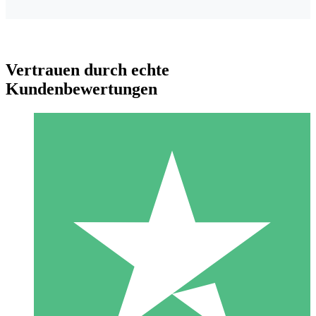
Vertrauen durch echte
Kundenbewertungen
Individuelle Credit-Pakete
Zahlen Sie nach Bedarf mit Download-Credits. Keine
monatliche Verpflichtung erforderlich.
1 Download
10
US$
00