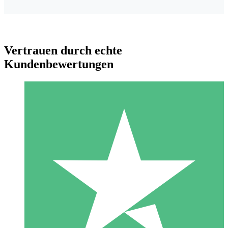
Vertrauen durch echte
Kundenbewertungen
Individuelle Credit-Pakete
Zahlen Sie nach Bedarf mit Download-Credits. Keine
monatliche Verpflichtung erforderlich.
1 Download
10
US$
00