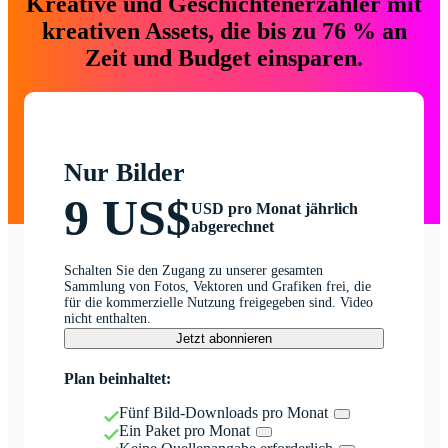
Kreative und Geschichtenerzähler mit
kreativen Assets, die bis zu 76 % an
Zeit und Budget einsparen.
Nur Bilder
9 US$
USD pro Monat jährlich
abgerechnet
Schalten Sie den Zugang zu unserer gesamten
Sammlung von Fotos, Vektoren und Grafiken frei, die
für die kommerzielle Nutzung freigegeben sind. Video
nicht enthalten.
Jetzt abonnieren
Plan beinhaltet:
Fünf Bild-Downloads pro Monat
Ein Paket pro Monat