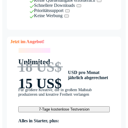
Keine Quellenangabe erforderlich
Schnellere Downloads
Prioritätssupport
Keine Werbung
Jetzt im Angebot!
Jetzt im Angebot!
Unlimited
18 US$
USD pro Monat
jährlich abgerechnet
15 US$
Für größere Kreative, die in großem Maßstab
produzieren und kreative Freiheit verlangen
7-Tage kostenlose Testversion
Alles in Starter, plus: