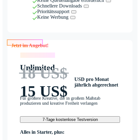
Keine Quellenangabe erforderlich
Schnellere Downloads
Prioritätssupport
Keine Werbung
Jetzt im Angebot!
Jetzt im Angebot!
Unlimited
18 US$
USD pro Monat
jährlich abgerechnet
15 US$
Für größere Kreative, die in großem Maßstab
produzieren und kreative Freiheit verlangen
7-Tage kostenlose Testversion
Alles in Starter, plus: