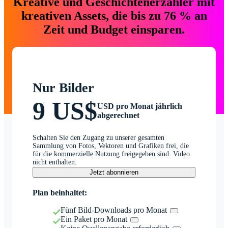
Kreative und Geschichtenerzähler mit
kreativen Assets, die bis zu 76 % an
Zeit und Budget einsparen.
Nur Bilder
9 US$
USD pro Monat jährlich
abgerechnet
Schalten Sie den Zugang zu unserer gesamten
Sammlung von Fotos, Vektoren und Grafiken frei, die
für die kommerzielle Nutzung freigegeben sind. Video
nicht enthalten.
Jetzt abonnieren
Plan beinhaltet:
Fünf Bild-Downloads pro Monat
Ein Paket pro Monat