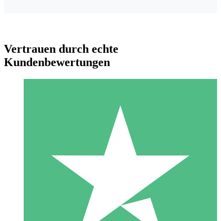
Vertrauen durch echte
Kundenbewertungen
Individuelle Credit-Pakete
Zahlen Sie nach Bedarf mit Download-Credits. Keine
monatliche Verpflichtung erforderlich.
1 Download
10
US$
00