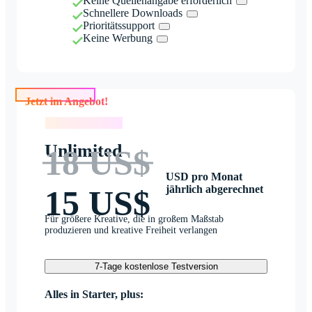
Keine Quellenangabe erforderlich
Schnellere Downloads
Prioritätssupport
Keine Werbung
Jetzt im Angebot!
Jetzt im Angebot!
Unlimited
18 US$
USD pro Monat
jährlich abgerechnet
15 US$
Für größere Kreative, die in großem Maßstab
produzieren und kreative Freiheit verlangen
7-Tage kostenlose Testversion
Alles in Starter, plus: