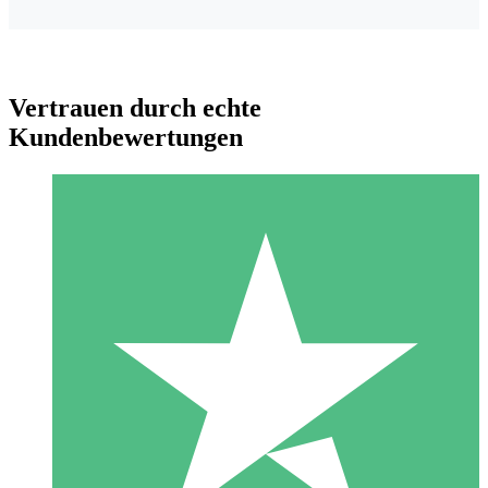
Vertrauen durch echte
Kundenbewertungen
Individuelle Credit-Pakete
Zahlen Sie nach Bedarf mit Download-Credits. Keine
monatliche Verpflichtung erforderlich.
1 Download
10
US$
00