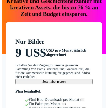
Kreative und Geschichtenerzähler mit
kreativen Assets, die bis zu 76 % an
Zeit und Budget einsparen.
Nur Bilder
9 US$
USD pro Monat jährlich
abgerechnet
Schalten Sie den Zugang zu unserer gesamten
Sammlung von Fotos, Vektoren und Grafiken frei, die
für die kommerzielle Nutzung freigegeben sind. Video
nicht enthalten.
Jetzt abonnieren
Plan beinhaltet:
Fünf Bild-Downloads pro Monat
Ein Paket pro Monat