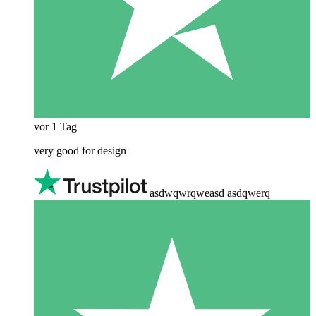
vor 1 Tag
very good for design
asdwqwrqweasd asdqwerq