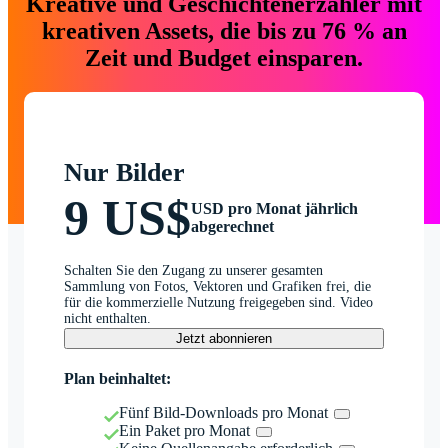
Kreative und Geschichtenerzähler mit
kreativen Assets, die bis zu 76 % an
Zeit und Budget einsparen.
Nur Bilder
9 US$
USD pro Monat jährlich
abgerechnet
Schalten Sie den Zugang zu unserer gesamten
Sammlung von Fotos, Vektoren und Grafiken frei, die
für die kommerzielle Nutzung freigegeben sind. Video
nicht enthalten.
Jetzt abonnieren
Plan beinhaltet:
Fünf Bild-Downloads pro Monat
Ein Paket pro Monat