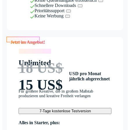
Keine Quellenangabe erforderlich
Schnellere Downloads
Prioritätssupport
Keine Werbung
Jetzt im Angebot!
Jetzt im Angebot!
Unlimited
18 US$
USD pro Monat
jährlich abgerechnet
15 US$
Für größere Kreative, die in großem Maßstab
produzieren und kreative Freiheit verlangen
7-Tage kostenlose Testversion
Alles in Starter, plus: