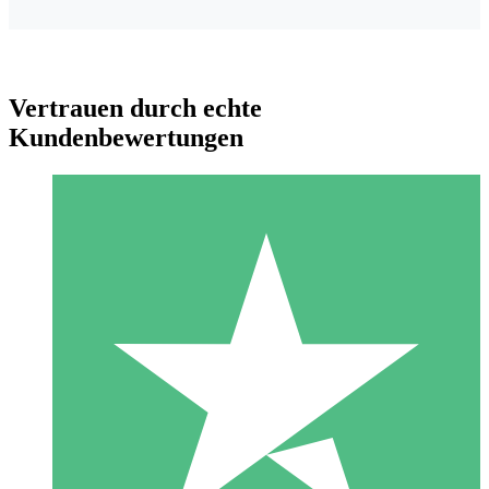
Vertrauen durch echte
Kundenbewertungen
Individuelle Credit-Pakete
Zahlen Sie nach Bedarf mit Download-Credits. Keine
monatliche Verpflichtung erforderlich.
1 Download
10
US$
00